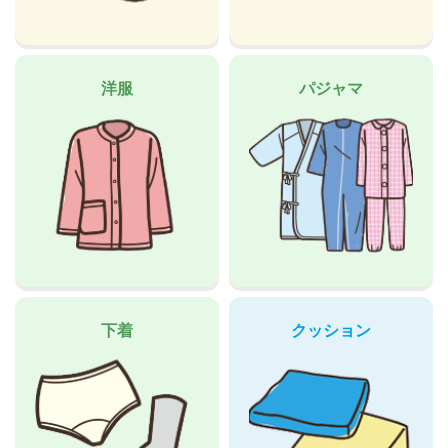
洋服
パジャマ
下着
クッション