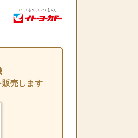
機
を販売します