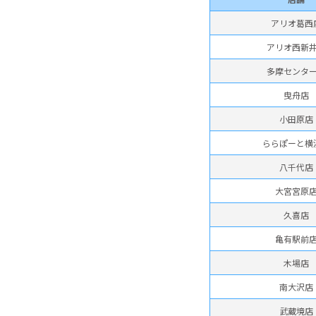
アリオ葛西
アリオ西新
多摩センタ
曳舟店
小田原店
ららぽーと横
八千代店
大宮宮原
久喜店
亀有駅前
木場店
南大沢店
武蔵境店