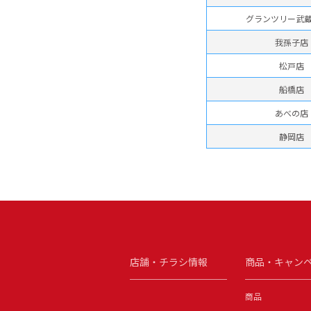
グランツリー
武
我孫子店
松戸店
船橋店
あべの店
静岡店
店舗・チラシ情報
商品
・
キャン
商品