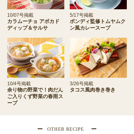
10/07号掲載
5/17号掲載
カラムーチョ アボカド
ボンディ監修トムヤムク
ディップ＆サルサ
ン風カレースープ
10/4号掲載
3/26号掲載
余り物の野菜で！肉だん
タコス風肉巻き巻き
ご入りくず野菜の春雨ス
ープ