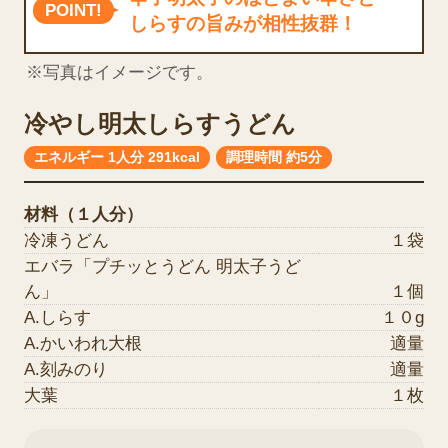
POINT!
しらすの旨みが相性抜群！
冷やし明太しらすうどん
エネルギー 1人分 291kcal
調理時間 約5分
材料（１人分）
冷凍うどん
１袋
エバラ「プチッとうどん 明太子うど
ん」
１個
A.しらす
１０g
A.かいわれ大根
適量
A.刻みのり
適量
大葉
１枚