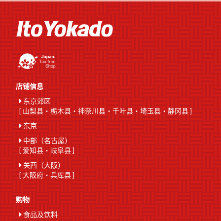
店铺信息
东京郊区
[
山梨县
・
栃木县
・
神奈川县
・
千叶县
・
埼玉县
・
静冈县
]
东京
中部（名古屋）
[
爱知县
・
岐阜县
]
关西（大阪）
[
大阪府
・
兵库县
]
购物
食品及饮料