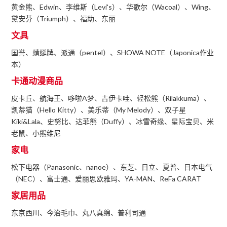
黄金熊、Edwin、李维斯（Levi's）、华歌尔（Wacoal）、Wing、
黛安芬（Triumph）、福助、东丽
文具
国誉、蜻蜓牌、派通（pentel）、SHOWA NOTE（Japonica作业
本）
卡通动漫商品
皮卡丘、航海王、哆啦A梦、吉伊卡哇、轻松熊（Rilakkuma）、
凯蒂猫（Hello Kitty）、美乐蒂（My Melody）、双子星
Kiki&Lala、史努比、达菲熊（Duffy）、冰雪奇缘、星际宝贝、米
老鼠、小熊维尼
家电
松下电器（Panasonic、nanoe）、东芝、日立、夏普、日本电气
（NEC）、富士通、爱丽思欧雅玛、YA-MAN、ReFa CARAT
家居用品
东京西川、今治毛巾、丸八真绵、普利司通