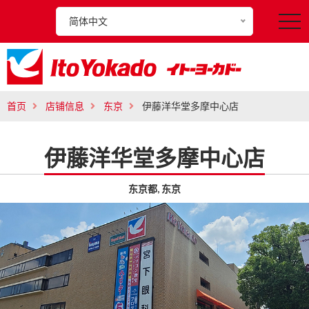
简体中文
t
o
g
g
l
首页
店铺信息
东京
伊藤洋华堂多摩中心店
e
n
伊藤洋华堂多摩中心店
a
v
东京都, 东京
i
g
a
t
i
o
n