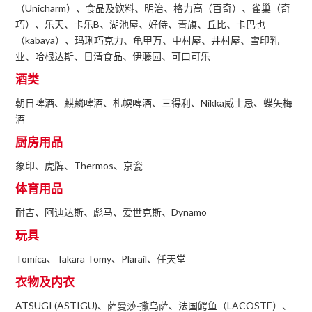
（Unicharm）、食品及饮料、明治、格力高（百奇）、雀巢（奇
巧）、乐天、卡乐B、湖池屋、好侍、青旗、丘比、卡巴也
（kabaya）、玛琍巧克力、龟甲万、中村屋、井村屋、雪印乳
业、哈根达斯、日清食品、伊藤园、可口可乐
酒类
朝日啤酒、麒麟啤酒、札幌啤酒、三得利、Nikka威士忌、蝶矢梅
酒
厨房用品
象印、虎牌、Thermos、京瓷
体育用品
耐吉、阿迪达斯、彪马、爱世克斯、Dynamo
玩具
Tomica、Takara Tomy、Plarail、任天堂
衣物及内衣
ATSUGI (ASTIGU)、萨曼莎·撒乌萨、法国鳄鱼（LACOSTE）、