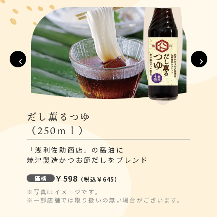
だし薫るつゆ
（250ｍｌ）
「浅利佐助商店」の醤油に
焼津製造かつお節だしをブレンド
￥598
価格
（税込￥645）
※写真はイメージです。
※一部店舗では取り扱いの無い場合がございます。