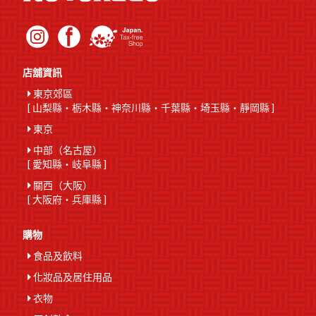
店舖資訊
東京郊區
[
山梨縣
・
栃木縣
・
神奈川縣
・
千葉縣
・
埼玉縣
・
靜岡縣
]
東京
中部（名古屋）
[
愛知縣
・
岐阜縣
]
關西（大阪）
[
大阪府
・
兵庫縣
]
購物
食品及飲料
化妝品及居住用品
衣物