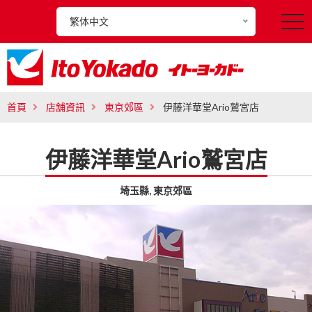
繁体中文
t
o
g
g
l
首頁
店舖資訊
東京郊區
伊藤洋華堂Ario鷲宮店
e
n
伊藤洋華堂Ario鷲宮店
a
v
埼玉縣, 東京郊區
i
g
a
t
i
o
n