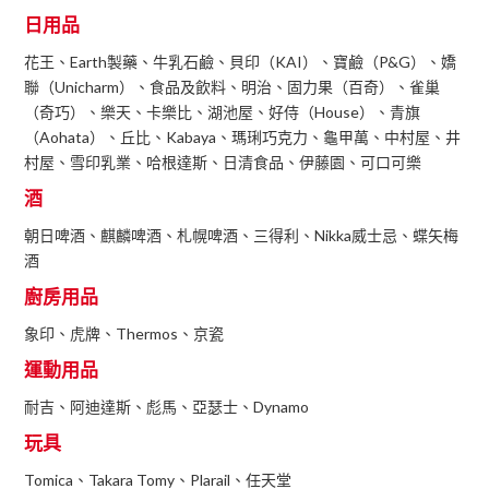
日用品
花王、Earth製藥、牛乳石鹼、貝印（KAI）、寶鹼（P&G）、嬌
聯（Unicharm）、食品及飲料、明治、固力果（百奇）、雀巢
（奇巧）、樂天、卡樂比、湖池屋、好侍（House）、青旗
（Aohata）、丘比、Kabaya、瑪琍巧克力、龜甲萬、中村屋、井
村屋、雪印乳業、哈根達斯、日清食品、伊藤園、可口可樂
酒
朝日啤酒、麒麟啤酒、札幌啤酒、三得利、Nikka威士忌、蝶矢梅
酒
廚房用品
象印、虎牌、Thermos、京瓷
運動用品
耐吉、阿迪達斯、彪馬、亞瑟士、Dynamo
玩具
Tomica、Takara Tomy、Plarail、任天堂