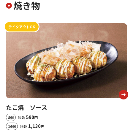
焼き物
テイクアウトOK
たこ焼 ソース
590
税込
円
1,130
税込
円