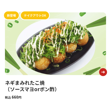
新登場
テイクアウトOK
ネギまみれたこ焼
（ソースマヨorポン酢）
660
税込
円