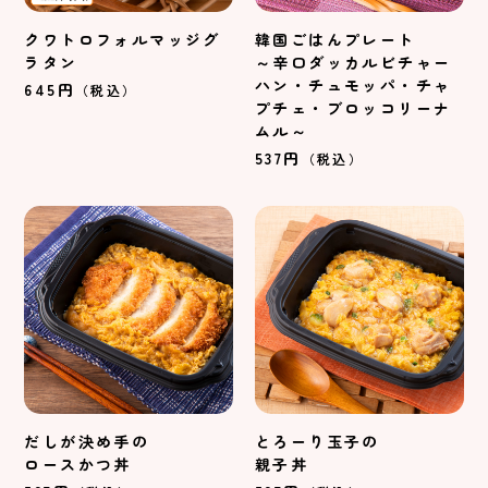
クワトロフォルマッジグ
韓国ごはんプレート
ラタン
～辛口ダッカルビチャー
ハン・
チュモッパ・チャ
645円
（税込）
プチェ・
ブロッコリーナ
ムル～
537円
（税込）
だしが決め手の
とろーり玉子の
ロースかつ丼
親子丼