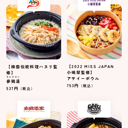
【2022 MISS JAPAN
【韓国伝統料理ハヌリ監
小嶋栞監修】
修】
サムゲタン
アサイーボウル
参鶏湯
753円
（税込）
537円
（税込）